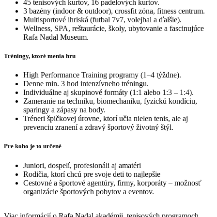
45 tenisových kurtov, 16 padelových kurtov.
3 bazény (indoor & outdoor), crossfit zóna, fitness centrum.
Multisportové ihriská (futbal 7v7, volejbal a ďalšie).
Wellness, SPA, reštaurácie, školy, ubytovanie a fascinujúce
Rafa Nadal Museum.
Tréningy, ktoré menia hru
High Performance Training programy (1–4 týždne).
Denne min. 3 hod intenzívneho tréningu.
Individuálne aj skupinové formáty (1:1 alebo 1:3 – 1:4).
Zameranie na techniku, biomechaniku, fyzickú kondíciu,
sparingy a zápasy na body.
Tréneri špičkovej úrovne, ktorí učia nielen tenis, ale aj
prevenciu zranení a zdravý športový životný štýl.
Pre koho je to určené
Juniori, dospelí, profesionáli aj amatéri
Rodičia, ktorí chcú pre svoje deti to najlepšie
Cestovné a športové agentúry, firmy, korporáty – možnosť
organizácie športových pobytov a eventov.
Viac informácií o Rafa Nadal akadémii, tenisových programoch,