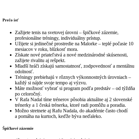
Prečo ísť
Zažijete tenis na svetovej úrovni – špičkové zázemie,
profesionálne tréningy, individuálny prístup.
Užijete si jedinečné prostredie na Malorke – teplé počasie 10
mesiacov v roku, blízkosť mora.
Získate nové priateľstvá a nové medzinárodné skúsenosti,
zažijete rivalitu aj rešpekt.
Mladší hráči získajú samostatnosť, zodpovednosť a mentálnu
odolnosť.
Tréningy prebiehajú v rôznych výkonnostných úrovniach –
každý si nájde svoje tempo aj výzvu.
Máte možnosť vybrať si program podľa predstáv – od týždňa
po celoročný.
V Rafa Nadal tíme trénerov pôsobia aktuálne aj 2 slovenské
trénerky a 1 česká trénerka, ktoré radi pomôžu a poradia.
Možno stretnete aj Rafu Nadala, do akadémie často chodí
a pomáha na kurtoch, keďže býva neďaleko.
Špičkové zázemie