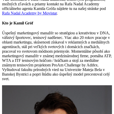
možných zľavách a priamy kontakt na Rafa Nadal Academy
officiálneho agenta Kamila Grófa nájdete tu na našej stránke pod
Rafa Nadal Academy by Movistar
.
Kto je Kamil Gróf
Úspešný marketingový manažér so stratégiou a kreativitou v DNA,
vášnivý športovec, tenisový nadšenec. Viac ako 20 rokov pracuje v
oblasti marketingu, skúsenosti získaval v reklamných a mediálnych
agentúrach, stál pri veľkých svetových i domácich značkách,
pracoval vo svetovom módnom priemysle. Momentálne pôsobí ako
marketingový manažér v známej medzinárodnej firme, pomáha ATP,
WTA a ITF tenisovým hráčom / hráčkam a stojí za mediálne
známym tenisovým projektom ProAm Challenge by Adifex.
Vyštudoval fakultu prírodných vied na Univerzite Mateja Bela v
Banskej Bystrici a popri štúdiu ako úspešný model precestoval celý
svet.