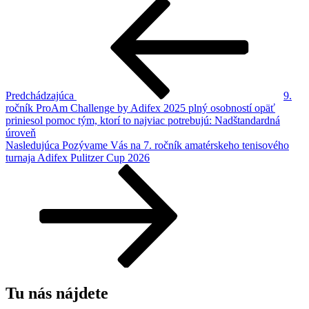
Navigácia
Predchádzajúci
článok
v
článku
Predchádzajúca
9.
ročník ProAm Challenge by Adifex 2025 plný osobností opäť
priniesol pomoc tým, ktorí to najviac potrebujú: Nadštandardná
úroveň
Ďalší
Nasledujúca
Pozývame Vás na 7. ročník amatérskeho tenisového
článok
turnaja Adifex Pulitzer Cup 2026
Tu nás nájdete