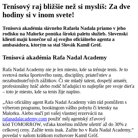
Tenisový raj bližšie než si myslíš: Za dve
hodiny si v inom svete!
Tenisová akadémia slávneho Rafaela Nadala priamo v jeho
rodisku na Malorke ponúka širokú paletu služieb. Slovenskí
klienti majú konečne už aj svojho oficiálneho agenta a
ambasádora, ktorým sa stal Slovák Kamil Gróf.
Tenisová akadémia Rafa Nadal Academy
Rafa Nadal Academy nie je len miesto, kde sa trénuje tenis. Je to
svetová meka športového rastu, disciplíny, priateľstiev a
nezabudnuteľných zážitkov. Či ste mladý talent, dospelý amatér,
profesionálny hráč alebo rodič hľadajúci to najlepšie pre svoje dieťa
– toto je miesto, kde sa tenis žije naplno.
„Ako oficiálny agent Rafa Nadal Academy vám rád pomôžem s
výberom programu, bookingom vášho pobytu či letenky na
Malorku. Alebo stačí pri vašej vlastnej rezervácii na
rafanadalacademy.com
použiť môj agentský zľavový
kód TOMORROW, vďaka ktorému môžete ušetriť až do 30% z
celkovej ceny. Zažite tenis inak. Zažite ho v Rafa Nadal Academy,“
povedal v našom krátkom rozhovore Kamil Gróf.