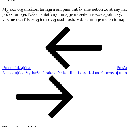
My ako organizátori turnaja a ani pani Tabák sme neboli zo strany na
počas turnaja. Náš charitatívny turnaj je už sedem rokov apolitický, 
vážime účasť každej tenisovej osobnosti. Vďaka nim je nielen turnaj m
Navigácia
Predchádzajúci
článok
v
článku
Predchádzajúca
ProAm
Ďalší
Nasledujúca
Vydražená raketa českej finalistky Roland Garros aj re
článok