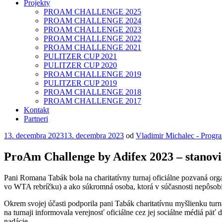
Projekty
PROAM CHALLENGE 2025
PROAM CHALLENGE 2024
PROAM CHALLENGE 2023
PROAM CHALLENGE 2022
PROAM CHALLENGE 2021
PULITZER CUP 2021
PULITZER CUP 2020
PROAM CHALLENGE 2019
PULITZER CUP 2019
PROAM CHALLENGE 2018
PROAM CHALLENGE 2017
Kontakt
Partneri
Publikované
13. decembra 2023
13. decembra 2023
od
Vladimir Michalec - Progr
ProAm Challenge by Adifex 2023 – stanov
Pani Romana Tabák bola na charitatívny turnaj oficiálne pozvaná organ
vo WTA rebríčku) a ako súkromná osoba, ktorá v súčasnosti nepôsobí v
Okrem svojej účasti podporila pani Tabák charitatívnu myšlienku turna
na turnaji informovala verejnosť oficiálne cez jej sociálne médiá p
nadácie.