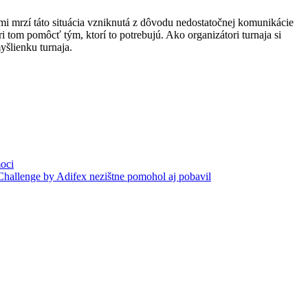
ľmi mrzí táto situácia vzniknutá z dôvodu nedostatočnej komunikácie
i tom pomôcť tým, ktorí to potrebujú. Ako organizátori turnaja si
yšlienku turnaja.
oci
Challenge by Adifex nezištne pomohol aj pobavil