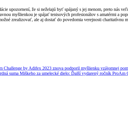
dácie upozornení, že si neželajú byť spájaný s jej menom, preto nás ve
hlavnou myšlienkou je spájať tenisových profesionálov s amatérmi a popr
ožné zrealizovať, ale aj dostať do povedomia verejnosti charitatívnu m
 Challenge by Adifex 2023 znova podporil myšlienku vzájomnej pom
kordná suma Miškeho za umelecké dielo: Ďalší vydarený ročník ProAm 