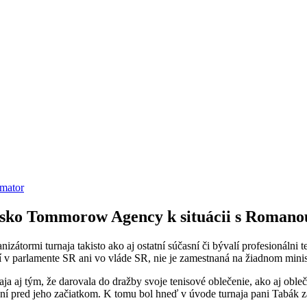
amator
isko Tommorow Agency k situácii s Roman
izátormi turnaja takisto ako aj ostatní súčasní či bývalí profesionálni
 parlamente SR ani vo vláde SR, nie je zamestnaná na žiadnom minister
ja aj tým, že darovala do dražby svoje tenisové oblečenie, ako aj oble
äť dní pred jeho začiatkom. K tomu bol hneď v úvode turnaja pani Tabá