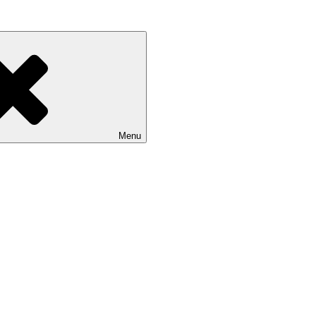
 i zážitkových podujatí, a komplexným marketingovým poradenstvom.
Menu