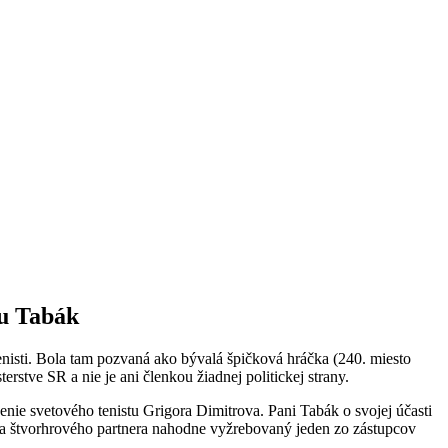
ou Tabák
 tenisti. Bola tam pozvaná ako bývalá špičková hráčka (240. miesto
stve SR a nie je ani členkou žiadnej politickej strany.
čenie svetového tenistu Grigora Dimitrova. Pani Tabák o svojej účasti
k za štvorhrového partnera nahodne vyžrebovaný jeden zo zástupcov