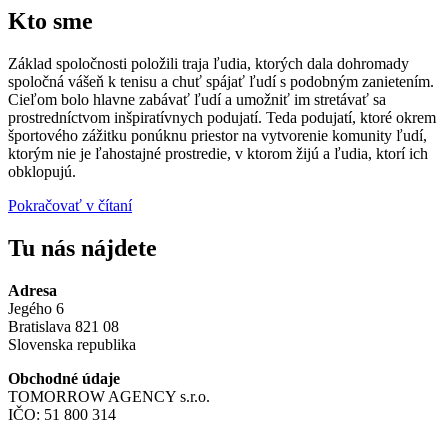
Kto sme
Základ spoločnosti položili traja ľudia, ktorých dala dohromady
spoločná vášeň k tenisu a chuť spájať ľudí s podobným zanietením.
Cieľom bolo hlavne zabávať ľudí a umožniť im stretávať sa
prostredníctvom inšpiratívnych podujatí. Teda podujatí, ktoré okrem
športového zážitku ponúknu priestor na vytvorenie komunity ľudí,
ktorým nie je ľahostajné prostredie, v ktorom žijú a ľudia, ktorí ich
obklopujú.
Pokračovať v čítaní
Tu nás nájdete
Adresa
Jegého 6
Bratislava 821 08
Slovenska republika
Obchodné údaje
TOMORROW AGENCY s.r.o.
IČO: 51 800 314